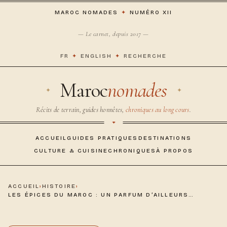
MAROC NOMADES
✦
NUMÉRO XII
— Le carnet, depuis 2017 —
FR
✦
ENGLISH
✦
RECHERCHE
Maroc
nomades
Récits de terrain, guides honnêtes,
chroniques au long cours
.
ACCUEIL
GUIDES PRATIQUES
DESTINATIONS
CULTURE & CUISINE
CHRONIQUES
À PROPOS
ACCUEIL
›
HISTOIRE
›
LES ÉPICES DU MAROC : UN PARFUM D’AILLEURS…