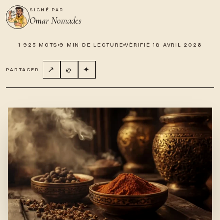
SIGNÉ PAR
Omar Nomades
1 923 MOTS
9 MIN DE LECTURE
VÉRIFIÉ 18 AVRIL 2026
↗
@
✦
PARTAGER