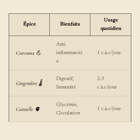
Usage
Épice
Bienfaits
quotidien
Anti-
Curcuma 💪
inflammatoir
1 c.à.c/jour
e
Digestif,
2-3
Gingembre 🌡️
Immunité
c.à.c/jour
Glycémie,
Cannelle 🫀
1 c.à.c/jour
Circulation