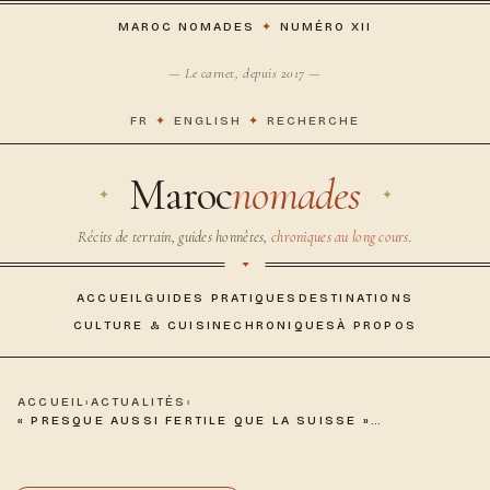
MAROC NOMADES
✦
NUMÉRO XII
— Le carnet, depuis 2017 —
FR
✦
ENGLISH
✦
RECHERCHE
Maroc
nomades
Récits de terrain, guides honnêtes,
chroniques au long cours
.
ACCUEIL
GUIDES PRATIQUES
DESTINATIONS
CULTURE & CUISINE
CHRONIQUES
À PROPOS
ACCUEIL
›
ACTUALITÉS
›
« PRESQUE AUSSI FERTILE QUE LA SUISSE »…