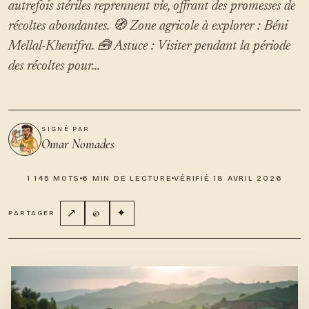
autrefois stériles reprennent vie, offrant des promesses de
récoltes abondantes. 🧭 Zone agricole à explorer : Béni
Mellal-Khenifra. 🧰 Astuce : Visiter pendant la période
des récoltes pour...
SIGNÉ PAR
Omar Nomades
1 145 MOTS
6 MIN DE LECTURE
VÉRIFIÉ 18 AVRIL 2026
↗
@
✦
PARTAGER