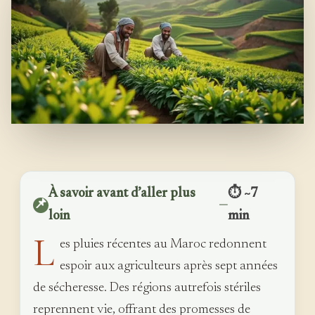
À savoir avant d’aller plus
⏱ ~7
📌
—
loin
min
L
es pluies récentes au Maroc redonnent
espoir aux agriculteurs après sept années
de sécheresse. Des régions autrefois stériles
reprennent vie, offrant des promesses de