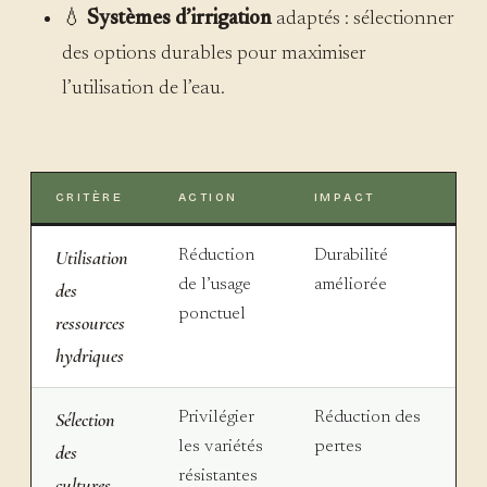
💧
Systèmes d’irrigation
adaptés : sélectionner
des options durables pour maximiser
l’utilisation de l’eau.
CRITÈRE
ACTION
IMPACT
Utilisation
Réduction
Durabilité
de l’usage
améliorée
des
ponctuel
ressources
hydriques
Sélection
Privilégier
Réduction des
les variétés
pertes
des
résistantes
cultures