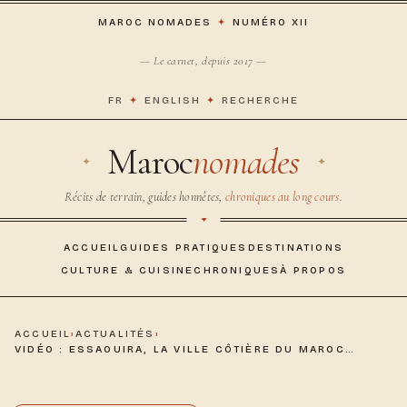
MAROC NOMADES
✦
NUMÉRO XII
— Le carnet, depuis 2017 —
FR
✦
ENGLISH
✦
RECHERCHE
Maroc
nomades
Récits de terrain, guides honnêtes,
chroniques au long cours
.
ACCUEIL
GUIDES PRATIQUES
DESTINATIONS
CULTURE & CUISINE
CHRONIQUES
À PROPOS
ACCUEIL
›
ACTUALITÉS
›
VIDÉO : ESSAOUIRA, LA VILLE CÔTIÈRE DU MAROC…