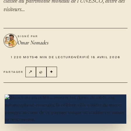
classée au patrimoine mondial de l’UNESCO, attire des
visiteurs...
SIGNÉ PAR
Omar Nomades
1 220 MOTS
6 MIN DE LECTURE
VÉRIFIÉ 18 AVRIL 2026
↗
@
✦
PARTAGER