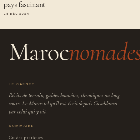
pays fascinant
28 DÉC 2024
Maroc
nomade
LE CARNET
Récits de terrain, guides honnêtes, chroniques au long
cours. Le Maroc tel qu'il est, écrit depuis Casablanca
par celui qui y vit.
SOMMAIRE
Guides pratiques