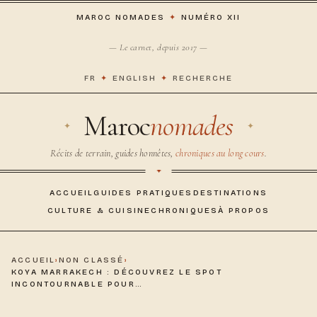
MAROC NOMADES
✦
NUMÉRO XII
— Le carnet, depuis 2017 —
FR
✦
ENGLISH
✦
RECHERCHE
Maroc
nomades
Récits de terrain, guides honnêtes,
chroniques au long cours
.
ACCUEIL
GUIDES PRATIQUES
DESTINATIONS
CULTURE & CUISINE
CHRONIQUES
À PROPOS
ACCUEIL
›
NON CLASSÉ
›
KOYA MARRAKECH : DÉCOUVREZ LE SPOT
INCONTOURNABLE POUR…