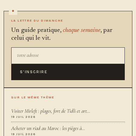
LA LETTRE DU DIMANCHE
Un guide pratique,
chaque semaine
, par
celui qui le vit.
S'INSCRIRE
SUR LE MÊME THÈME
Visiter Mirleft : plages, fort de Tidli et art…
19 JUIL 2026
Acheter un riad au Maroc : les pièges à…
19 JUIL 2026