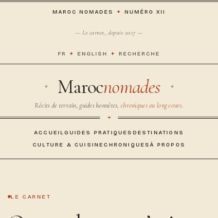
MAROC NOMADES
✦
NUMÉRO XII
— Le carnet, depuis 2017 —
FR
✦
ENGLISH
✦
RECHERCHE
Maroc
nomades
Récits de terrain, guides honnêtes,
chroniques au long cours
.
ACCUEIL
GUIDES PRATIQUES
DESTINATIONS
CULTURE & CUISINE
CHRONIQUES
À PROPOS
LE CARNET