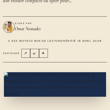
une voiture compacte ou opter pour...
SIGNÉ PAR
Omar Nomades
2 522 MOTS
12 MIN DE LECTURE
VÉRIFIÉ 18 AVRIL 2026
↗
@
✦
PARTAGER