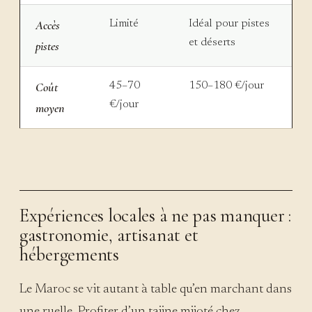
Accès
Limité
Idéal pour pistes
et déserts
pistes
Coût
45–70
150–180 €/jour
€/jour
moyen
Expériences locales à ne pas manquer :
gastronomie, artisanat et
hébergements
Le Maroc se vit autant à table qu’en marchant dans
une ruelle. Profiter d’un tajine mijoté chez