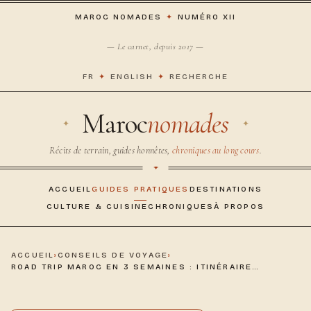
MAROC NOMADES
✦
NUMÉRO XII
— Le carnet, depuis 2017 —
FR
✦
ENGLISH
✦
RECHERCHE
Maroc
nomades
Récits de terrain, guides honnêtes,
chroniques au long cours
.
ACCUEIL
GUIDES PRATIQUES
DESTINATIONS
CULTURE & CUISINE
CHRONIQUES
À PROPOS
ACCUEIL
›
CONSEILS DE VOYAGE
›
ROAD TRIP MAROC EN 3 SEMAINES : ITINÉRAIRE…