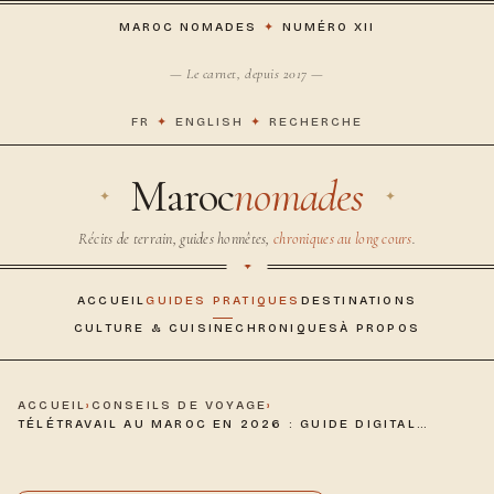
MAROC NOMADES
✦
NUMÉRO XII
— Le carnet, depuis 2017 —
FR
✦
ENGLISH
✦
RECHERCHE
Maroc
nomades
Récits de terrain, guides honnêtes,
chroniques au long cours
.
ACCUEIL
GUIDES PRATIQUES
DESTINATIONS
CULTURE & CUISINE
CHRONIQUES
À PROPOS
ACCUEIL
›
CONSEILS DE VOYAGE
›
TÉLÉTRAVAIL AU MAROC EN 2026 : GUIDE DIGITAL…