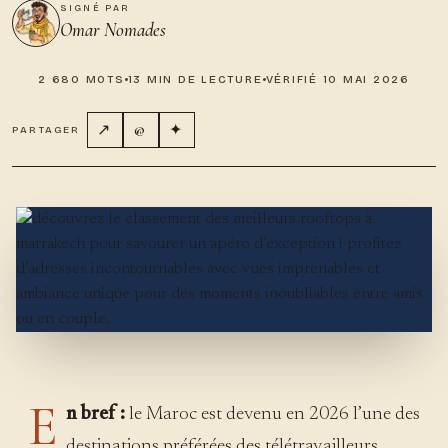
SIGNÉ PAR
Omar Nomades
2 680 MOTS
13 MIN DE LECTURE
VÉRIFIÉ 10 MAI 2026
↗
@
✦
PARTAGER
E
n bref :
le Maroc est devenu en 2026 l’une des
destinations préférées des télétravailleurs