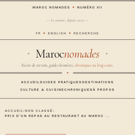
MAROC NOMADES
✦
NUMÉRO XII
— Le carnet, depuis 2017 —
FR
✦
ENGLISH
✦
RECHERCHE
Maroc
nomades
Récits de terrain, guides honnêtes,
chroniques au long cours
.
ACCUEIL
GUIDES PRATIQUES
DESTINATIONS
CULTURE & CUISINE
CHRONIQUES
À PROPOS
ACCUEIL
›
NON CLASSÉ
›
PRIX D’UN REPAS AU RESTAURANT AU MAROC :…