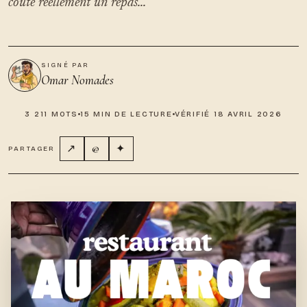
coûte réellement un repas...
SIGNÉ PAR
Omar Nomades
3 211 MOTS
15 MIN DE LECTURE
VÉRIFIÉ 18 AVRIL 2026
↗
@
✦
PARTAGER