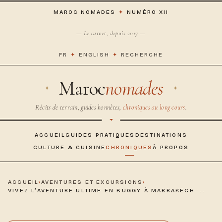
MAROC NOMADES
✦
NUMÉRO XII
— Le carnet, depuis 2017 —
FR
✦
ENGLISH
✦
RECHERCHE
Maroc
nomades
Récits de terrain, guides honnêtes,
chroniques au long cours
.
ACCUEIL
GUIDES PRATIQUES
DESTINATIONS
CULTURE & CUISINE
CHRONIQUES
À PROPOS
ACCUEIL
›
AVENTURES ET EXCURSIONS
›
VIVEZ L’AVENTURE ULTIME EN BUGGY À MARRAKECH :…