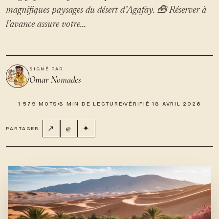
magnifiques paysages du désert d’Agafay. 🧰 Réserver à
l’avance assure votre...
SIGNÉ PAR
Omar Nomades
1 579 MOTS
8 MIN DE LECTURE
VÉRIFIÉ 18 AVRIL 2026
↗
@
✦
PARTAGER