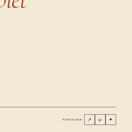
↗
@
✦
PARTAGER