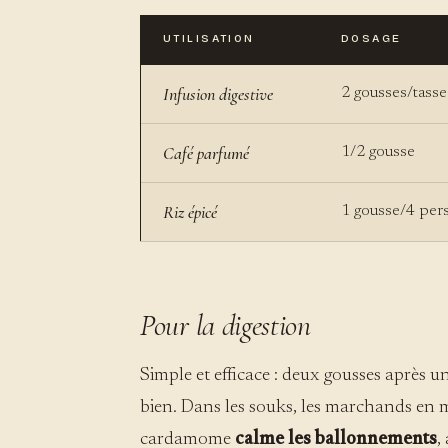
UTILISATION
DOSAGE
Infusion digestive
2 gousses/tasse
Café parfumé
1/2 gousse
Riz épicé
1 gousse/4 per
Pour la digestion
Simple et efficace : deux gousses après u
bien. Dans les souks, les marchands en m
cardamome
calme les ballonnements
,