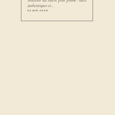
Souvenir du Maroc pour femme : idées
authentiques et…
25 AVR 2026