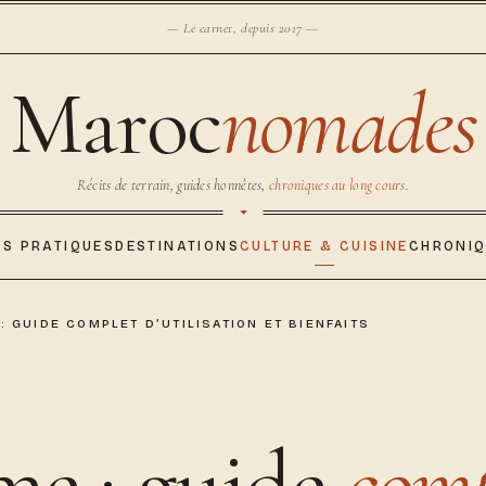
— Le carnet, depuis 2017 —
Maroc
nomades
Récits de terrain, guides honnêtes,
chroniques au long cours
.
ES PRATIQUES
DESTINATIONS
CULTURE & CUISINE
CHRONI
 GUIDE COMPLET D’UTILISATION ET BIENFAITS
e : guide
comp