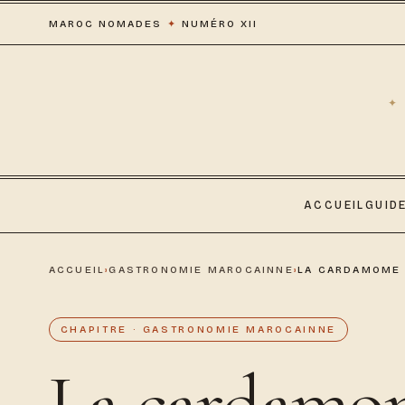
MAROC NOMADES
✦
NUMÉRO XII
ACCUEIL
GUID
ACCUEIL
›
GASTRONOMIE MAROCAINNE
›
LA CARDAMOME :
CHAPITRE · GASTRONOMIE MAROCAINNE
La cardamom