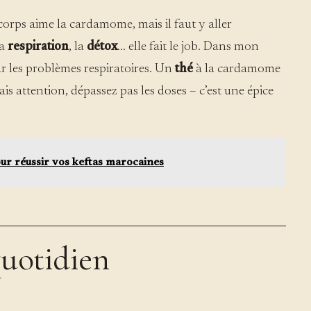
 corps aime la cardamome, mais il faut y aller
la
respiration
, la
détox
… elle fait le job. Dans mon
sur les problèmes respiratoires. Un
thé
à la cardamome
is attention, dépassez pas les doses – c’est une épice
pour réussir vos keftas marocaines
quotidien