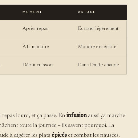
MOMENT
ASTUCE
Après repas
Écraser légèrement
À la mouture
Moudre ensemble
s
Début cuisson
Dans l’huile chaude
n repas lourd, et ça passe. En
infusion
aussi ça marche
âchent toute la journée – ils savent pourquoi. La
 aide à digérer les plats
épicés
et combat les nausées.