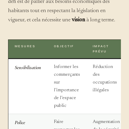
défi est de pallier aux besoins économiques des
habitants tout en respectant la législation en
vigueur, et cela nécessite une
vision
à long terme.
MESURES
OBJECTIF
IMPACT
PRÉVU
Sensibilisation
Informer les
Réduction
commerçants
des
sur
occupations
l’importance
illégales
de l’espace
public
Police
Faire
Augmentation