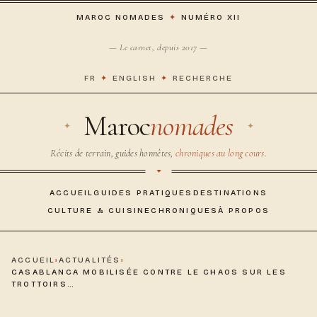
MAROC NOMADES
✦
NUMÉRO XII
— Le carnet, depuis 2017 —
FR
✦
ENGLISH
✦
RECHERCHE
Maroc
nomades
Récits de terrain, guides honnêtes,
chroniques au long cours
.
ACCUEIL
GUIDES PRATIQUES
DESTINATIONS
CULTURE & CUISINE
CHRONIQUES
À PROPOS
ACCUEIL
›
ACTUALITÉS
›
CASABLANCA MOBILISÉE CONTRE LE CHAOS SUR LES
TROTTOIRS…