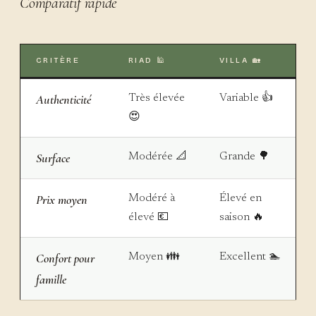
Comparatif rapide
CRITÈRE
RIAD 🕌
VILLA 🏡
Authenticité
Très élevée
Variable 👍
😍
Surface
Modérée 📐
Grande 🌳
Prix moyen
Modéré à
Élevé en
élevé 💶
saison 🔥
Confort pour
Moyen 👪
Excellent 🏊
famille