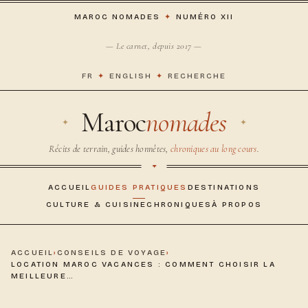
MAROC NOMADES
✦
NUMÉRO XII
— Le carnet, depuis 2017 —
FR
✦
ENGLISH
✦
RECHERCHE
Maroc
nomades
Récits de terrain, guides honnêtes,
chroniques au long cours
.
ACCUEIL
GUIDES PRATIQUES
DESTINATIONS
CULTURE & CUISINE
CHRONIQUES
À PROPOS
ACCUEIL
›
CONSEILS DE VOYAGE
›
LOCATION MAROC VACANCES : COMMENT CHOISIR LA
MEILLEURE…