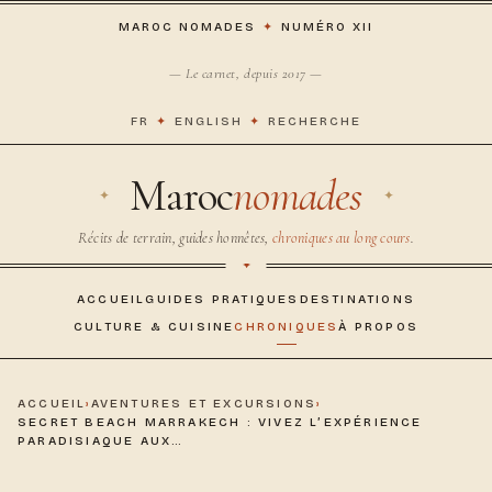
MAROC NOMADES
✦
NUMÉRO XII
— Le carnet, depuis 2017 —
FR
✦
ENGLISH
✦
RECHERCHE
Maroc
nomades
Récits de terrain, guides honnêtes,
chroniques au long cours
.
ACCUEIL
GUIDES PRATIQUES
DESTINATIONS
CULTURE & CUISINE
CHRONIQUES
À PROPOS
ACCUEIL
›
AVENTURES ET EXCURSIONS
›
SECRET BEACH MARRAKECH : VIVEZ L’EXPÉRIENCE
PARADISIAQUE AUX…