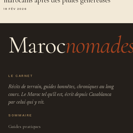
18 FÉV 2026
Maroc
nomade
LE CARNET
Récits de terrain, guides honnêtes, chroniques au long
cours. Le Maroc tel qu'il est, écrit depuis Casablanca
par celui qui y vit.
SOMMAIRE
Guides pratiques