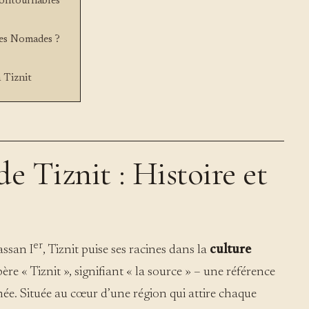
contournables
des Nomades ?
 Tiznit
e Tiznit : Histoire et
er
ssan I
, Tiznit puise ses racines dans la
culture
e « Tiznit », signifiant « la source » – une référence
mée. Située au cœur d’une région qui attire chaque