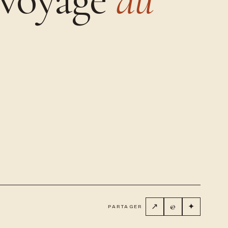
↗
@
✦
PARTAGER