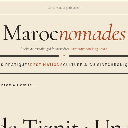
— Le carnet, depuis 2017 —
Maroc
nomades
Récits de terrain, guides honnêtes,
chroniques au long cours
.
ES PRATIQUES
DESTINATIONS
CULTURE & CUISINE
CHRONI
VOYAGE AU CŒUR…
de Tiznit : Un