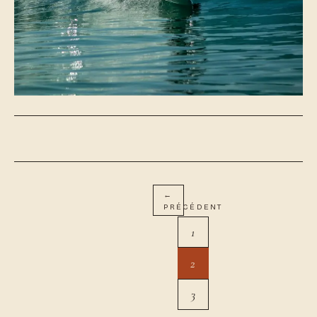
←
PRÉCÉDENT
1
2
3