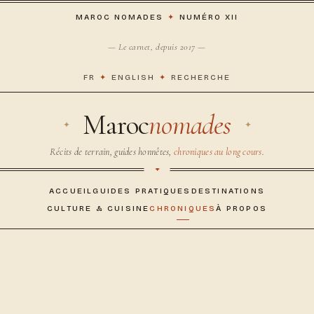
MAROC NOMADES
✦
NUMÉRO XII
— Le carnet, depuis 2017 —
FR
✦
ENGLISH
✦
RECHERCHE
Maroc
nomades
Récits de terrain, guides honnêtes,
chroniques au long cours
.
ACCUEIL
GUIDES PRATIQUES
DESTINATIONS
CULTURE & CUISINE
CHRONIQUES
À PROPOS