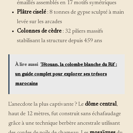
émaillés assemblés en 17 motifs symétriques
Plâtre ciselé
: 8 tonnes de gypse sculpté à main
levée sur les arcades
Colonnes de cèdre
: 32 piliers massifs
stabilisant la structure depuis 459 ans
À lire aussi
Tétouan, la colombe blanche du Rif :
un guide complet pour explorer ses trésors
marocains
L’anecdote la plus captivante ? Le
dôme central
,
haut de 12 mètres, fut construit sans échafaudage
grâce à une technique berbère ancestrale utilisant
des cordes de poils de chameau. Les
mosaïques
du