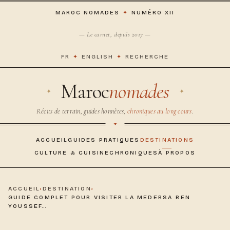
MAROC NOMADES
✦
NUMÉRO XII
— Le carnet, depuis 2017 —
FR
✦
ENGLISH
✦
RECHERCHE
Maroc
nomades
Récits de terrain, guides honnêtes,
chroniques au long cours
.
ACCUEIL
GUIDES PRATIQUES
DESTINATIONS
CULTURE & CUISINE
CHRONIQUES
À PROPOS
ACCUEIL
›
DESTINATION
›
GUIDE COMPLET POUR VISITER LA MEDERSA BEN
YOUSSEF…